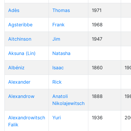
Adès
Thomas
1971
Agsteribbe
Frank
1968
Aitchinson
Jim
1947
Aksuna (Lin)
Natasha
Albéniz
Isaac
1860
19
Alexander
Rick
Alexandrow
Anatoli
1888
19
Nikolajewitsch
Alexandrowitsch
Yuri
1936
20
Falik