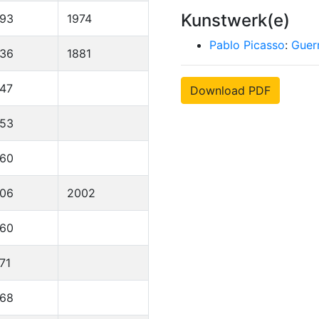
Kunstwerk(e)
893
1974
Pablo Picasso
:
Guer
836
1881
47
Download PDF
953
960
906
2002
960
71
968