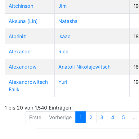
Aitchinson
Jim
19
Aksuna (Lin)
Natasha
Albéniz
Isaac
1
Alexander
Rick
Alexandrow
Anatoli Nikolajewitsch
1
Alexandrowitsch
Yuri
1
Falik
1 bis 20 von 1,540 Einträgen
Erste
Vorherige
1
2
3
4
5
…
T