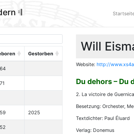
ldern 𝄇
Startseit
Will Eism
eboren
Gestorben
Website:
http://www.xs4a
964
Du dehors – Du 
71
2. La victoire de Guernic
Besetzung: Orchester, M
959
2025
Textdichter: Paul Éluard
952
Verlag: Donemus