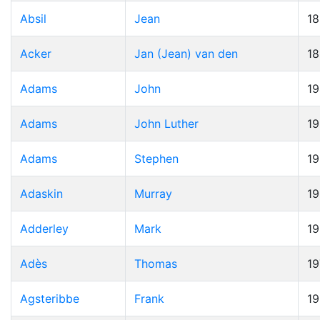
Absil
Jean
1
Acker
Jan (Jean) van den
1
Adams
John
19
Adams
John Luther
1
Adams
Stephen
1
Adaskin
Murray
1
Adderley
Mark
1
Adès
Thomas
19
Agsteribbe
Frank
1