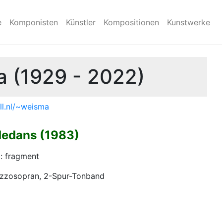
e
Komponisten
Künstler
Kompositionen
Kunstwerke
a (1929 - 2022)
ll.nl/~weisma
dedans (1983)
a: fragment
ezzosopran, 2-Spur-Tonband