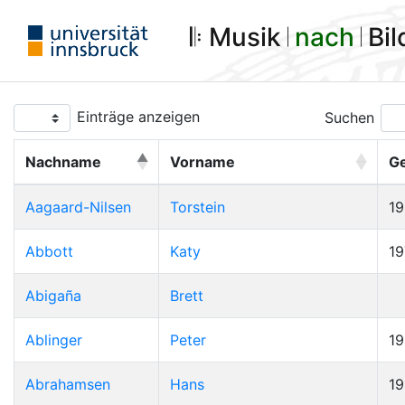
𝄆 Musik 𝄀
nach
𝄀 Bi
Einträge anzeigen
Suchen
Nachname
Vorname
G
Aagaard-Nilsen
Torstein
1
Abbott
Katy
19
Abigaña
Brett
Ablinger
Peter
1
Abrahamsen
Hans
1