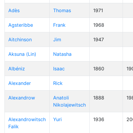
Adès
Thomas
1971
Agsteribbe
Frank
1968
Aitchinson
Jim
1947
Aksuna (Lin)
Natasha
Albéniz
Isaac
1860
19
Alexander
Rick
Alexandrow
Anatoli
1888
19
Nikolajewitsch
Alexandrowitsch
Yuri
1936
20
Falik