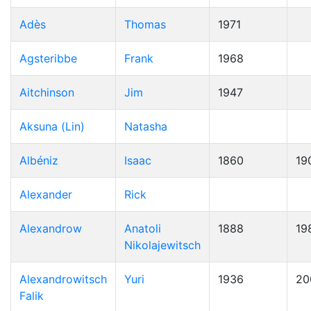
Adès
Thomas
1971
Agsteribbe
Frank
1968
Aitchinson
Jim
1947
Aksuna (Lin)
Natasha
Albéniz
Isaac
1860
19
Alexander
Rick
Alexandrow
Anatoli
1888
19
Nikolajewitsch
Alexandrowitsch
Yuri
1936
20
Falik