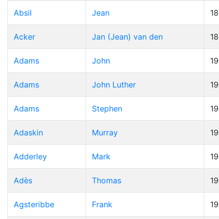
Absil
Jean
1
Acker
Jan (Jean) van den
1
Adams
John
19
Adams
John Luther
1
Adams
Stephen
1
Adaskin
Murray
1
Adderley
Mark
1
Adès
Thomas
19
Agsteribbe
Frank
1