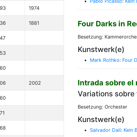
Pablo Picasso
:
Kein
893
1974
Four Darks in R
836
1881
Besetzung: Kammerorche
47
Kunstwerk(e)
953
Mark Rothko
:
Four D
960
Intrada sobre el
906
2002
Variations sobre 
960
Besetzung: Orchester
71
Kunstwerk(e)
968
Salvador Dalí
:
Kein 