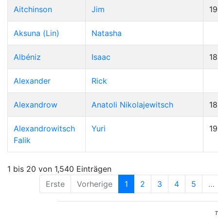
Aitchinson
Jim
19
Aksuna (Lin)
Natasha
Albéniz
Isaac
1
Alexander
Rick
Alexandrow
Anatoli Nikolajewitsch
1
Alexandrowitsch
Yuri
1
Falik
1 bis 20 von 1,540 Einträgen
Erste
Vorherige
1
2
3
4
5
…
T