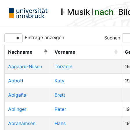
𝄆 Musik 𝄀
nach
𝄀 Bi
Einträge anzeigen
Suchen
Nachname
Vorname
G
Aagaard-Nilsen
Torstein
1
Abbott
Katy
19
Abigaña
Brett
Ablinger
Peter
1
Abrahamsen
Hans
1