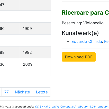
47
Ricercare para C
Besetzung: Violoncello
860
1909
Kunstwerk(e)
Eduardo Chillida
:
Ke
888
1982
Download PDF
936
2009
77
Nächste
Letzte
his work is licensed under
CC BY 4.0 Creative Commons Attribution 4.0 Internation