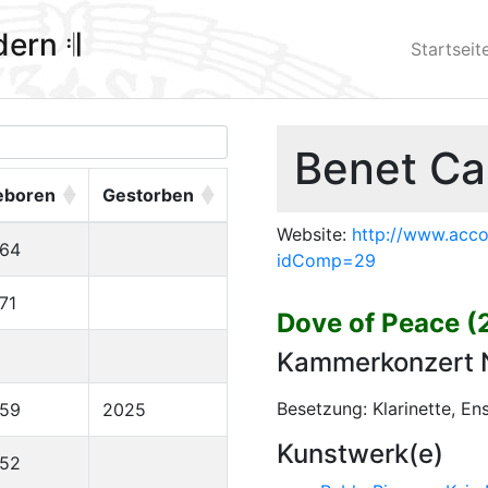
ldern 𝄇
Startseit
Benet Ca
eboren
Gestorben
Website:
http://www.acc
964
idComp=29
71
Dove of Peace 
Kammerkonzert N
Besetzung: Klarinette, E
959
2025
Kunstwerk(e)
952