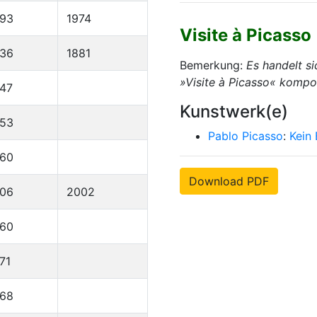
893
1974
Visite à Picasso
836
1881
Bemerkung:
Es handelt s
»Visite à Picasso« kompon
47
Kunstwerk(e)
953
Pablo Picasso
:
Kein
960
Download PDF
906
2002
960
71
968