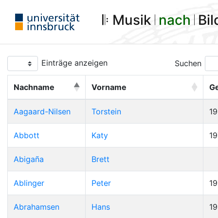
𝄆 Musik 𝄀
nach
𝄀 Bi
Einträge anzeigen
Suchen
Nachname
Vorname
G
Aagaard-Nilsen
Torstein
1
Abbott
Katy
19
Abigaña
Brett
Ablinger
Peter
1
Abrahamsen
Hans
1