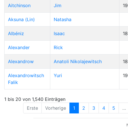
Aitchinson
Jim
19
Aksuna (Lin)
Natasha
Albéniz
Isaac
1
Alexander
Rick
Alexandrow
Anatoli Nikolajewitsch
1
Alexandrowitsch
Yuri
1
Falik
1 bis 20 von 1,540 Einträgen
Erste
Vorherige
1
2
3
4
5
…
T