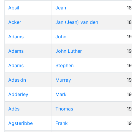
Absil
Jean
1
Acker
Jan (Jean) van den
1
Adams
John
19
Adams
John Luther
1
Adams
Stephen
1
Adaskin
Murray
1
Adderley
Mark
1
Adès
Thomas
19
Agsteribbe
Frank
1