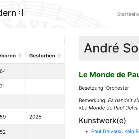
ldern 𝄇
Startseit
André Sou
eboren
Gestorben
964
Le Monde de Pau
71
Besetzung: Orchester
Bemerkung:
Es handelt s
»Le Monde de Paul Delvau
959
2025
Kunstwerk(e)
Paul Delvaux
:
Kein 
952