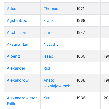
Adès
Thomas
1971
Agsteribbe
Frank
1968
Aitchinson
Jim
1947
Aksuna (Lin)
Natasha
Albéniz
Isaac
1860
19
Alexander
Rick
Alexandrow
Anatoli
1888
19
Nikolajewitsch
Alexandrowitsch
Yuri
1936
20
Falik