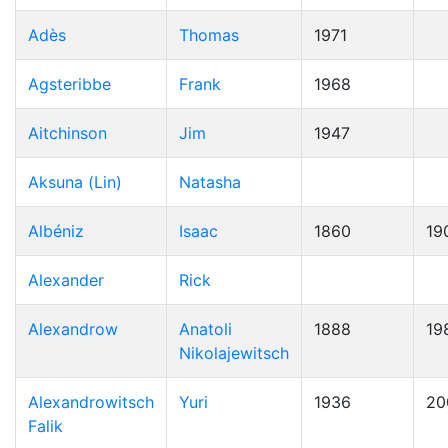
Adès
Thomas
1971
Agsteribbe
Frank
1968
Aitchinson
Jim
1947
Aksuna (Lin)
Natasha
Albéniz
Isaac
1860
19
Alexander
Rick
Alexandrow
Anatoli
1888
19
Nikolajewitsch
Alexandrowitsch
Yuri
1936
20
Falik