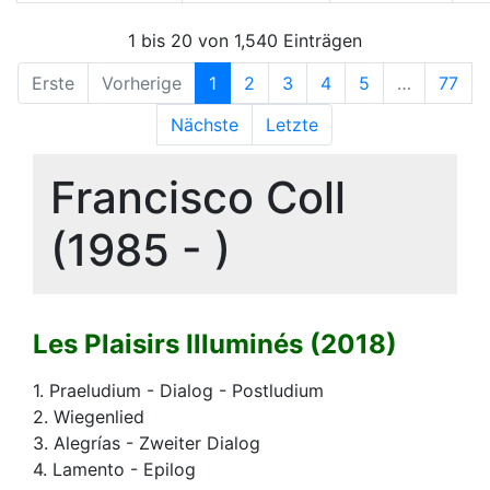
1 bis 20 von 1,540 Einträgen
Erste
Vorherige
1
2
3
4
5
…
77
Nächste
Letzte
Francisco Coll
(1985 - )
Les Plaisirs Illuminés (2018)
1. Praeludium - Dialog - Postludium
2. Wiegenlied
3. Alegrías - Zweiter Dialog
4. Lamento - Epilog