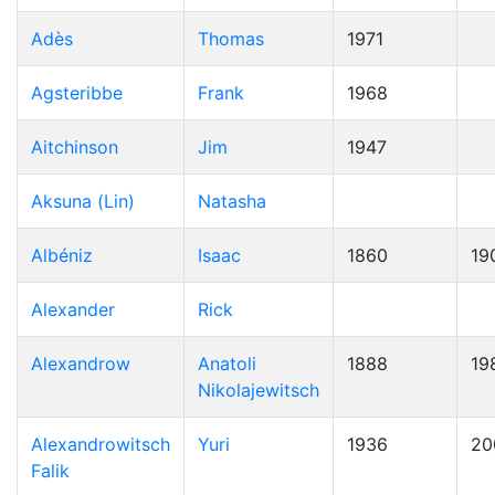
Adès
Thomas
1971
Agsteribbe
Frank
1968
Aitchinson
Jim
1947
Aksuna (Lin)
Natasha
Albéniz
Isaac
1860
19
Alexander
Rick
Alexandrow
Anatoli
1888
19
Nikolajewitsch
Alexandrowitsch
Yuri
1936
20
Falik