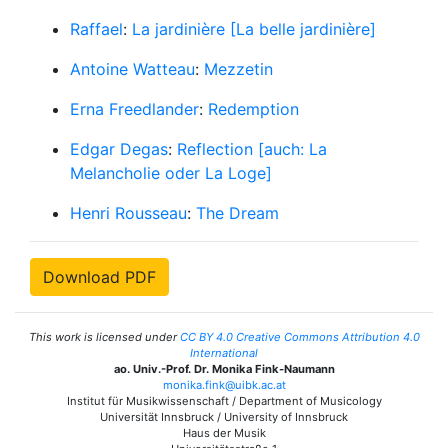
Raffael
:
La jardinière [La belle jardinière]
Antoine Watteau
:
Mezzetin
Erna Freedlander
:
Redemption
Edgar Degas
:
Reflection [auch: La
Melancholie oder La Loge]
Henri Rousseau
:
The Dream
Download PDF
This work is licensed under
CC BY 4.0 Creative Commons Attribution 4.0
International
ao. Univ.-Prof. Dr. Monika Fink-Naumann
monika.fink@uibk.ac.at
Institut für Musikwissenschaft / Department of Musicology
Universität Innsbruck / University of Innsbruck
Haus der Musik