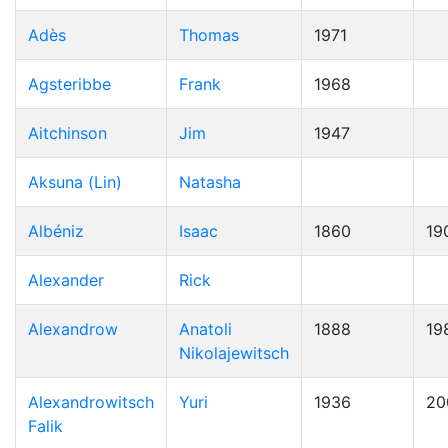
Adès
Thomas
1971
Agsteribbe
Frank
1968
Aitchinson
Jim
1947
Aksuna (Lin)
Natasha
Albéniz
Isaac
1860
19
Alexander
Rick
Alexandrow
Anatoli
1888
19
Nikolajewitsch
Alexandrowitsch
Yuri
1936
20
Falik