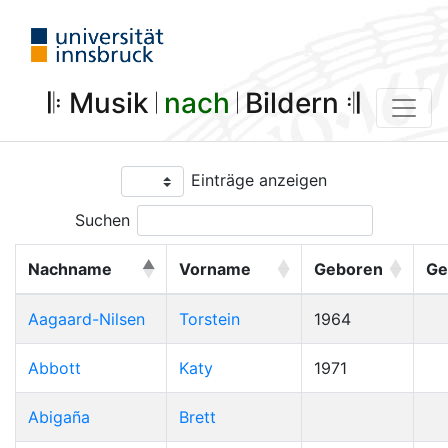
𝄆 Musik 𝄀
nach
𝄀 Bildern 𝄇
Einträge anzeigen
Suchen
Nachname
Vorname
Geboren
Ge
Aagaard-Nilsen
Torstein
1964
Abbott
Katy
1971
Abigaña
Brett