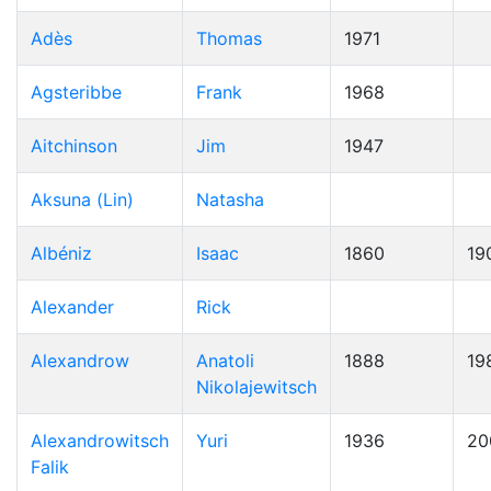
Adès
Thomas
1971
Agsteribbe
Frank
1968
Aitchinson
Jim
1947
Aksuna (Lin)
Natasha
Albéniz
Isaac
1860
19
Alexander
Rick
Alexandrow
Anatoli
1888
19
Nikolajewitsch
Alexandrowitsch
Yuri
1936
20
Falik