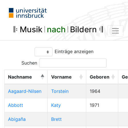
𝄆 Musik 𝄀
nach
𝄀 Bildern 𝄇
Einträge anzeigen
Suchen
Nachname
Vorname
Geboren
Ge
Aagaard-Nilsen
Torstein
1964
Abbott
Katy
1971
Abigaña
Brett