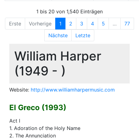
1 bis 20 von 1,540 Einträgen
Erste
Vorherige
1
2
3
4
5
…
77
Nächste
Letzte
William Harper
(1949 - )
Website:
http://www.williamharpermusic.com
El Greco (1993)
Act I
1. Adoration of the Holy Name
2. The Annunciation