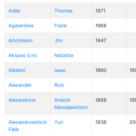
Adès
Thomas
1971
Agsteribbe
Frank
1968
Aitchinson
Jim
1947
Aksuna (Lin)
Natasha
Albéniz
Isaac
1860
19
Alexander
Rick
Alexandrow
Anatoli
1888
19
Nikolajewitsch
Alexandrowitsch
Yuri
1936
20
Falik