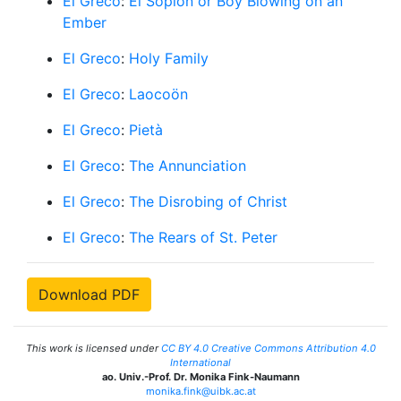
El Greco
:
El Soplón or Boy Blowing on an
Ember
El Greco
:
Holy Family
El Greco
:
Laocoön
El Greco
:
Pietà
El Greco
:
The Annunciation
El Greco
:
The Disrobing of Christ
El Greco
:
The Rears of St. Peter
Download PDF
This work is licensed under
CC BY 4.0 Creative Commons Attribution 4.0
International
ao. Univ.-Prof. Dr. Monika Fink-Naumann
monika.fink@uibk.ac.at