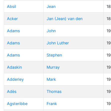
Absil
Jean
1
Acker
Jan (Jean) van den
1
Adams
John
19
Adams
John Luther
1
Adams
Stephen
1
Adaskin
Murray
1
Adderley
Mark
1
Adès
Thomas
19
Agsteribbe
Frank
1