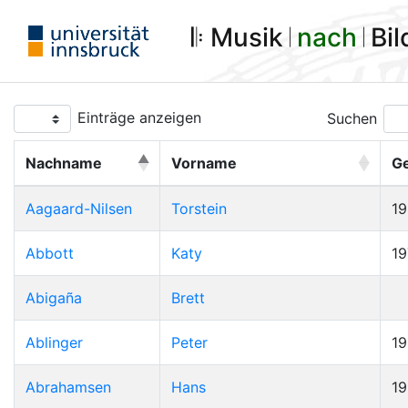
𝄆 Musik 𝄀
nach
𝄀 Bi
Einträge anzeigen
Suchen
Nachname
Vorname
G
Aagaard-Nilsen
Torstein
1
Abbott
Katy
19
Abigaña
Brett
Ablinger
Peter
1
Abrahamsen
Hans
1