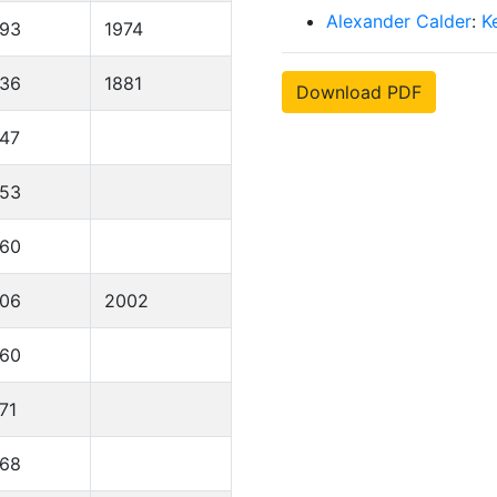
Alexander Calder
:
K
893
1974
836
1881
Download PDF
47
953
960
906
2002
960
71
968