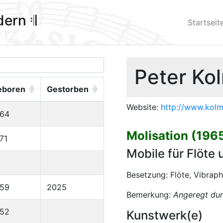
ldern 𝄇
Startseit
Peter Ko
eboren
Gestorben
Website:
http://www.kolm
964
Molisation (196
71
Mobile für Flöte
Besetzung: Flöte, Vibrap
959
2025
Bemerkung:
Angeregt dur
952
Kunstwerk(e)