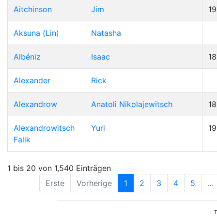
Aitchinson
Jim
19
Aksuna (Lin)
Natasha
Albéniz
Isaac
1
Alexander
Rick
Alexandrow
Anatoli Nikolajewitsch
1
Alexandrowitsch
Yuri
1
Falik
1 bis 20 von 1,540 Einträgen
Erste
Vorherige
1
2
3
4
5
…
T