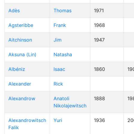
Adès
Thomas
1971
Agsteribbe
Frank
1968
Aitchinson
Jim
1947
Aksuna (Lin)
Natasha
Albéniz
Isaac
1860
19
Alexander
Rick
Alexandrow
Anatoli
1888
19
Nikolajewitsch
Alexandrowitsch
Yuri
1936
20
Falik