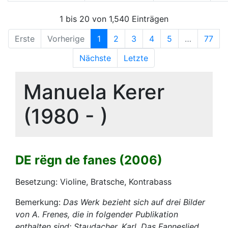
1 bis 20 von 1,540 Einträgen
Erste
Vorherige
1
2
3
4
5
…
77
Nächste
Letzte
Manuela Kerer
(1980 - )
DE rёgn de fanes (2006)
Besetzung: Violine, Bratsche, Kontrabass
Bemerkung:
Das Werk bezieht sich auf drei Bilder
von A. Frenes, die in folgender Publikation
enthalten sind: Staudacher, Karl, Das Fanneslied.