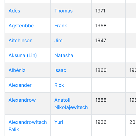
Adès
Thomas
1971
Agsteribbe
Frank
1968
Aitchinson
Jim
1947
Aksuna (Lin)
Natasha
Albéniz
Isaac
1860
19
Alexander
Rick
Alexandrow
Anatoli
1888
19
Nikolajewitsch
Alexandrowitsch
Yuri
1936
20
Falik