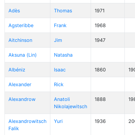
Adès
Thomas
1971
Agsteribbe
Frank
1968
Aitchinson
Jim
1947
Aksuna (Lin)
Natasha
Albéniz
Isaac
1860
19
Alexander
Rick
Alexandrow
Anatoli
1888
19
Nikolajewitsch
Alexandrowitsch
Yuri
1936
20
Falik