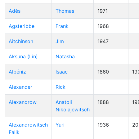
Adès
Thomas
1971
Agsteribbe
Frank
1968
Aitchinson
Jim
1947
Aksuna (Lin)
Natasha
Albéniz
Isaac
1860
19
Alexander
Rick
Alexandrow
Anatoli
1888
19
Nikolajewitsch
Alexandrowitsch
Yuri
1936
20
Falik