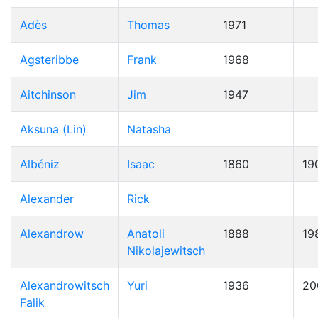
Adès
Thomas
1971
Agsteribbe
Frank
1968
Aitchinson
Jim
1947
Aksuna (Lin)
Natasha
Albéniz
Isaac
1860
19
Alexander
Rick
Alexandrow
Anatoli
1888
19
Nikolajewitsch
Alexandrowitsch
Yuri
1936
20
Falik