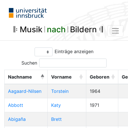
𝄆 Musik 𝄀
nach
𝄀 Bildern 𝄇
Einträge anzeigen
Suchen
Nachname
Vorname
Geboren
Ge
Aagaard-Nilsen
Torstein
1964
Abbott
Katy
1971
Abigaña
Brett