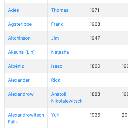
Adès
Thomas
1971
Agsteribbe
Frank
1968
Aitchinson
Jim
1947
Aksuna (Lin)
Natasha
Albéniz
Isaac
1860
19
Alexander
Rick
Alexandrow
Anatoli
1888
19
Nikolajewitsch
Alexandrowitsch
Yuri
1936
20
Falik