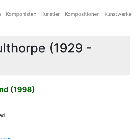
e
Komponisten
Künstler
Kompositionen
Kunstwerke
ulthorpe (1929 -
and (1998)
ted
raser