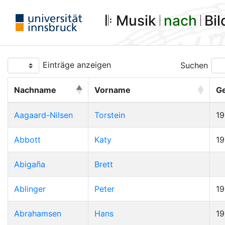
𝄆 Musik 𝄀
nach
𝄀 Bi
Einträge anzeigen
Suchen
Nachname
Vorname
G
Aagaard-Nilsen
Torstein
1
Abbott
Katy
19
Abigaña
Brett
Ablinger
Peter
1
Abrahamsen
Hans
1