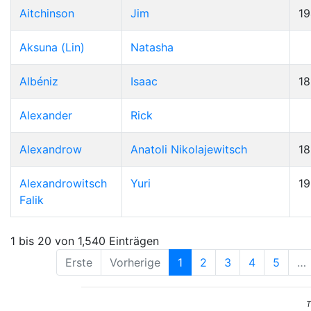
Aitchinson
Jim
19
Aksuna (Lin)
Natasha
Albéniz
Isaac
1
Alexander
Rick
Alexandrow
Anatoli Nikolajewitsch
1
Alexandrowitsch
Yuri
1
Falik
1 bis 20 von 1,540 Einträgen
Erste
Vorherige
1
2
3
4
5
…
T