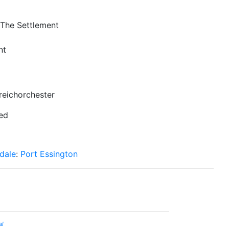
 The Settlement
nt
treichorchester
ted
dale
:
Port Essington
al