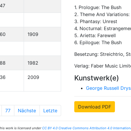
47
1. Prologue: The Bush
2. Theme And Variations:
3. Phantasy: Unrest
4. Nocturnal: Estrangeme
860
1909
5. Arietta: Farewell
6. Epilogue: The Bush
Besetzung: Streichtrio, S
888
1982
Verlag: Faber Music Limi
Kunstwerk(e)
936
2009
George Russell Drys
Download PDF
77
Nächste
Letzte
his work is licensed under
CC BY 4.0 Creative Commons Attribution 4.0 Internation