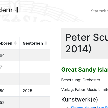
ldern 𝄇
Startseit
Peter Sc
eboren
Gestorben
2014)
964
71
Great Sandy Isl
Besetzung: Orchester
Verlag: Faber Music Limi
959
2025
Kunstwerk(e)
952
Sidney Nolan
:
Mrs F