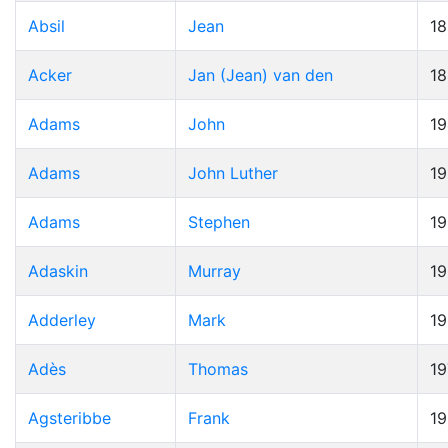
Absil
Jean
1
Acker
Jan (Jean) van den
1
Adams
John
19
Adams
John Luther
1
Adams
Stephen
1
Adaskin
Murray
1
Adderley
Mark
1
Adès
Thomas
19
Agsteribbe
Frank
1