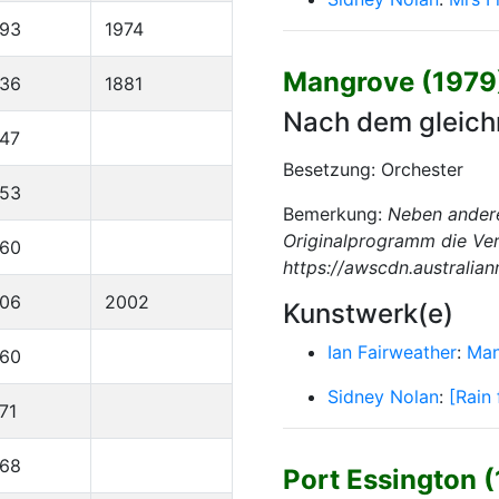
893
1974
Mangrove (1979
836
1881
Nach dem gleichn
47
Besetzung: Orchester
953
Bemerkung:
Neben andere
Originalprogramm die Ver
960
https://awscdn.australia
906
2002
Kunstwerk(e)
Ian Fairweather
:
Man
960
Sidney Nolan
:
[Rain 
71
968
Port Essington 