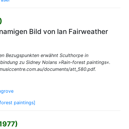
)
amigen Bild von Ian Fairweather
n Bezugspunkten erwähnt Sculthorpe in
bindung zu Sidney Nolans »Rain-forest paintings«.
nmusiccentre.com.au/documents/att_580.pdf.
grove
forest paintings]
(1977)