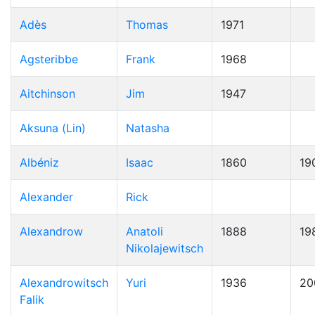
Adès
Thomas
1971
Agsteribbe
Frank
1968
Aitchinson
Jim
1947
Aksuna (Lin)
Natasha
Albéniz
Isaac
1860
19
Alexander
Rick
Alexandrow
Anatoli
1888
19
Nikolajewitsch
Alexandrowitsch
Yuri
1936
20
Falik