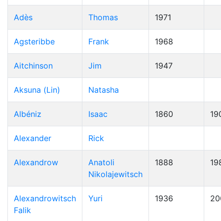
Adès
Thomas
1971
Agsteribbe
Frank
1968
Aitchinson
Jim
1947
Aksuna (Lin)
Natasha
Albéniz
Isaac
1860
19
Alexander
Rick
Alexandrow
Anatoli
1888
19
Nikolajewitsch
Alexandrowitsch
Yuri
1936
20
Falik