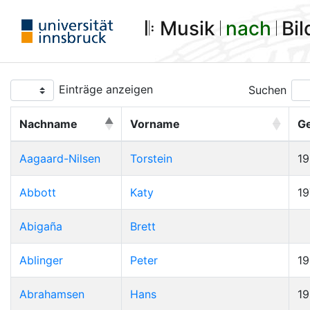
𝄆 Musik 𝄀
nach
𝄀 Bi
Einträge anzeigen
Suchen
Nachname
Vorname
G
Aagaard-Nilsen
Torstein
1
Abbott
Katy
19
Abigaña
Brett
Ablinger
Peter
1
Abrahamsen
Hans
1