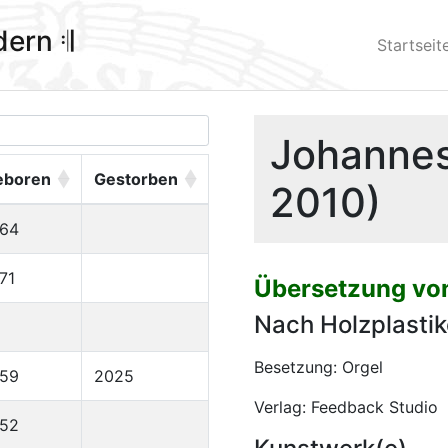
ldern 𝄇
Startseit
Johannes 
eboren
Gestorben
2010)
964
71
Übersetzung von
Nach Holzplastik
Besetzung: Orgel
959
2025
Verlag: Feedback Studio
952