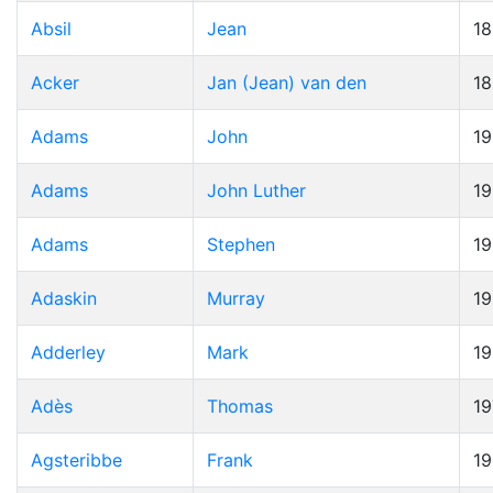
Absil
Jean
1
Acker
Jan (Jean) van den
1
Adams
John
19
Adams
John Luther
1
Adams
Stephen
1
Adaskin
Murray
1
Adderley
Mark
1
Adès
Thomas
19
Agsteribbe
Frank
1