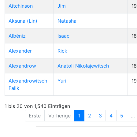
Aitchinson
Jim
19
Aksuna (Lin)
Natasha
Albéniz
Isaac
1
Alexander
Rick
Alexandrow
Anatoli Nikolajewitsch
1
Alexandrowitsch
Yuri
1
Falik
1 bis 20 von 1,540 Einträgen
Erste
Vorherige
1
2
3
4
5
…
T