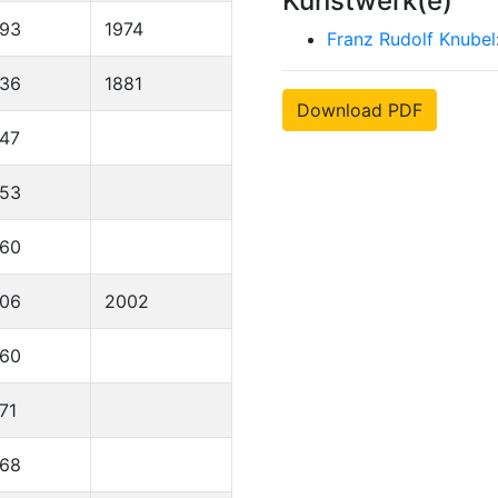
Kunstwerk(e)
893
1974
Franz Rudolf Knubel
836
1881
Download PDF
47
953
960
906
2002
960
71
968