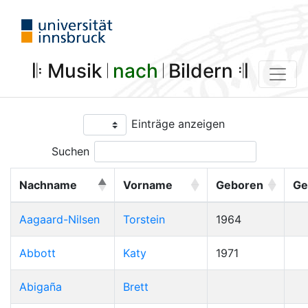
𝄆 Musik 𝄀
nach
𝄀 Bildern 𝄇
Einträge anzeigen
Suchen
Nachname
Vorname
Geboren
Ge
Aagaard-Nilsen
Torstein
1964
Abbott
Katy
1971
Abigaña
Brett