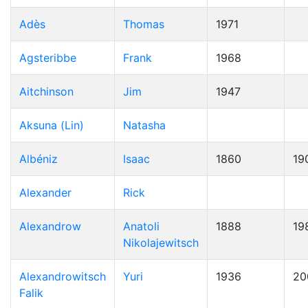
Adès
Thomas
1971
Agsteribbe
Frank
1968
Aitchinson
Jim
1947
Aksuna (Lin)
Natasha
Albéniz
Isaac
1860
19
Alexander
Rick
Alexandrow
Anatoli
1888
19
Nikolajewitsch
Alexandrowitsch
Yuri
1936
20
Falik