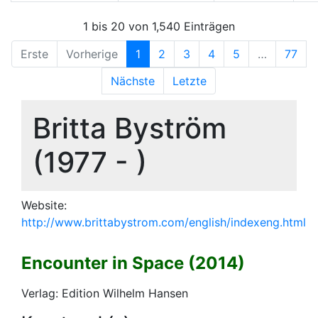
1 bis 20 von 1,540 Einträgen
Erste
Vorherige
1
2
3
4
5
…
77
Nächste
Letzte
Britta Byström
(1977 - )
Website:
http://www.brittabystrom.com/english/indexeng.html
Encounter in Space (2014)
Verlag: Edition Wilhelm Hansen