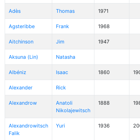
Adès
Thomas
1971
Agsteribbe
Frank
1968
Aitchinson
Jim
1947
Aksuna (Lin)
Natasha
Albéniz
Isaac
1860
19
Alexander
Rick
Alexandrow
Anatoli
1888
19
Nikolajewitsch
Alexandrowitsch
Yuri
1936
20
Falik