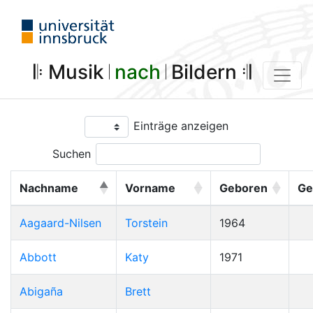
𝄆 Musik 𝄀
nach
𝄀 Bildern 𝄇
Einträge anzeigen
Suchen
Nachname
Vorname
Geboren
Ge
Aagaard-Nilsen
Torstein
1964
Abbott
Katy
1971
Abigaña
Brett