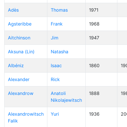
Adès
Thomas
1971
Agsteribbe
Frank
1968
Aitchinson
Jim
1947
Aksuna (Lin)
Natasha
Albéniz
Isaac
1860
19
Alexander
Rick
Alexandrow
Anatoli
1888
19
Nikolajewitsch
Alexandrowitsch
Yuri
1936
20
Falik