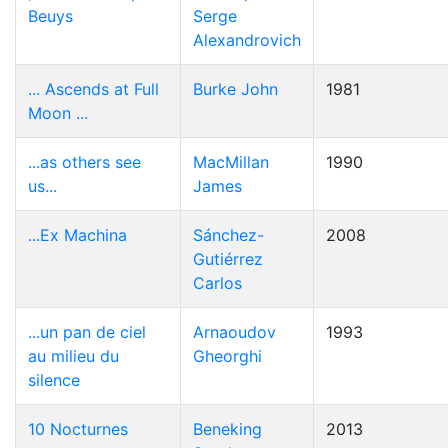
Beuys
Serge
Alexandrovich
... Ascends at Full
Burke John
1981
Moon ...
...as others see
MacMillan
1990
us...
James
...Ex Machina
Sánchez-
2008
Gutiérrez
Carlos
...un pan de ciel
Arnaoudov
1993
au milieu du
Gheorghi
silence
10 Nocturnes
Beneking
2013