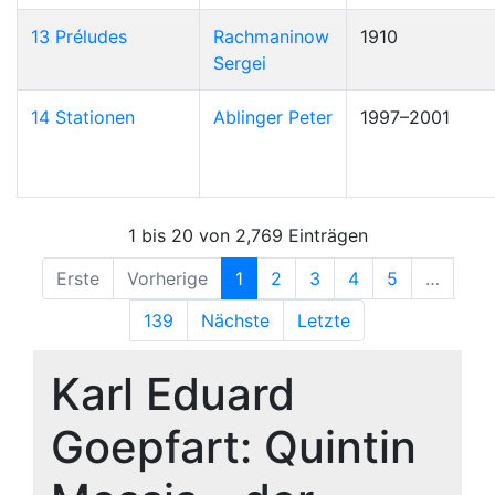
13 Préludes
Rachmaninow
1910
Sergei
14 Stationen
Ablinger Peter
1997–2001
1 bis 20 von 2,769 Einträgen
Erste
Vorherige
1
2
3
4
5
…
139
Nächste
Letzte
Karl Eduard
Goepfart: Quintin