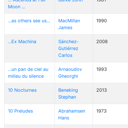
Moon ...
...as others see us...
MacMillan
1990
James
...Ex Machina
Sánchez-
2008
Gutiérrez
Carlos
...un pan de ciel au
Arnaoudov
1993
milieu du silence
Gheorghi
10 Nocturnes
Beneking
2013
Stephan
10 Preludes
Abrahamsen
1973
Hans