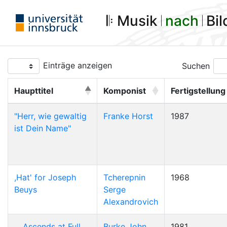
𝄆 Musik 𝄀
nach
𝄀 Bi
Einträge anzeigen
Suchen
Haupttitel
Komponist
Fertigstellung
"Herr, wie gewaltig
Franke Horst
1987
ist Dein Name"
,Hat' for Joseph
Tcherepnin
1968
Beuys
Serge
Alexandrovich
... Ascends at Full
Burke John
1981