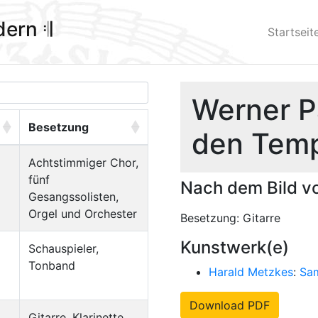
ldern 𝄇
Startseit
Werner P
Besetzung
den Temp
Achtstimmiger Chor,
fünf
Nach dem Bild v
Gesangssolisten,
Orgel und Orchester
Besetzung: Gitarre
Kunstwerk(e)
Schauspieler,
Tonband
Harald Metzkes
:
Sam
Download PDF
Gitarre, Klarinette