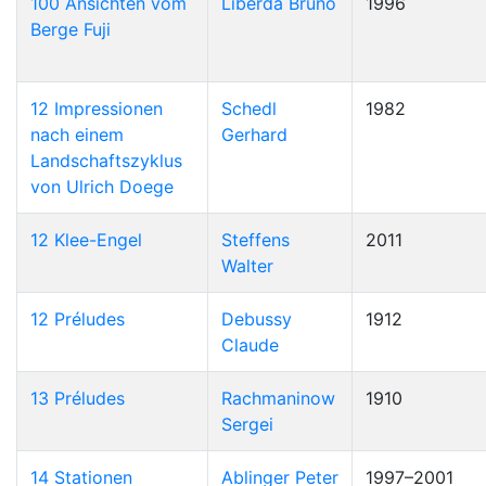
100 Ansichten vom
Liberda Bruno
1996
Berge Fuji
12 Impressionen
Schedl
1982
nach einem
Gerhard
Landschaftszyklus
von Ulrich Doege
12 Klee-Engel
Steffens
2011
Walter
12 Préludes
Debussy
1912
Claude
13 Préludes
Rachmaninow
1910
Sergei
14 Stationen
Ablinger Peter
1997–2001