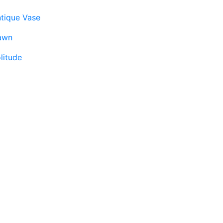
tique Vase
awn
litude