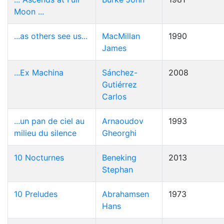
Moon ...
...as others see us...
MacMillan
1990
James
...Ex Machina
Sánchez-
2008
Gutiérrez
Carlos
...un pan de ciel au
Arnaoudov
1993
milieu du silence
Gheorghi
10 Nocturnes
Beneking
2013
Stephan
10 Preludes
Abrahamsen
1973
Hans