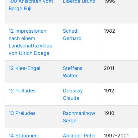
100 Ansichten vom
Liberda Bruno
1996
Berge Fuji
12 Impressionen
Schedl
1982
nach einem
Gerhard
Landschaftszyklus
von Ulrich Doege
12 Klee-Engel
Steffens
2011
Walter
12 Préludes
Debussy
1912
Claude
13 Préludes
Rachmaninow
1910
Sergei
14 Stationen
Ablinger Peter
1997–2001