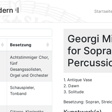
ldern 𝄇
Startseit
Georgi M
Besetzung
for Sopra
Achtstimmiger Chor,
Percussi
fünf
Gesangssolisten,
Orgel und Orchester
1. Antique Vase
2. Dawn
Schauspieler,
3. Solitude
Tonband
Besetzung: Sopran, Streic
Gitarre, Klarinette