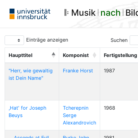
𝄆 Musik 𝄀
nach
𝄀 Bi
Einträge anzeigen
Suchen
Haupttitel
Komponist
Fertigstellung
"Herr, wie gewaltig
Franke Horst
1987
ist Dein Name"
,Hat' for Joseph
Tcherepnin
1968
Beuys
Serge
Alexandrovich
... Ascends at Full
Burke John
1981