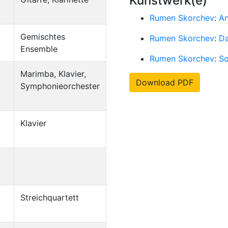
Kunstwerk(e)
Rumen Skorchev
:
An
Gemischtes
Rumen Skorchev
:
D
Ensemble
Rumen Skorchev
:
So
Marimba, Klavier,
Download PDF
Symphonieorchester
Klavier
Streichquartett