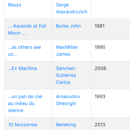
Beuys
Serge
Alexandrovich
... Ascends at Full
Burke John
1981
Moon ...
...as others see
MacMillan
1990
us...
James
...Ex Machina
Sánchez-
2008
Gutiérrez
Carlos
...un pan de ciel
Arnaoudov
1993
au milieu du
Gheorghi
silence
10 Nocturnes
Beneking
2013