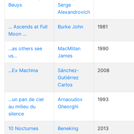
Beuys
Serge
Alexandrovich
... Ascends at Full
Burke John
1981
Moon ...
...as others see
MacMillan
1990
us...
James
...Ex Machina
Sánchez-
2008
Gutiérrez
Carlos
...un pan de ciel
Arnaoudov
1993
au milieu du
Gheorghi
silence
10 Nocturnes
Beneking
2013