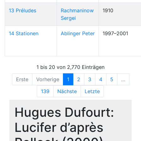
13 Préludes
Rachmaninow
1910
Sergei
14 Stationen
Ablinger Peter
1997–2001
1 bis 20 von 2,770 Einträgen
Erste
Vorherige
1
2
3
4
5
…
139
Nächste
Letzte
Hugues Dufourt:
Lucifer d’après