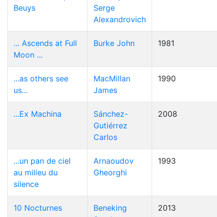
Beuys
Serge
Alexandrovich
... Ascends at Full
Burke John
1981
Moon ...
...as others see
MacMillan
1990
us...
James
...Ex Machina
Sánchez-
2008
Gutiérrez
Carlos
...un pan de ciel
Arnaoudov
1993
au milieu du
Gheorghi
silence
10 Nocturnes
Beneking
2013