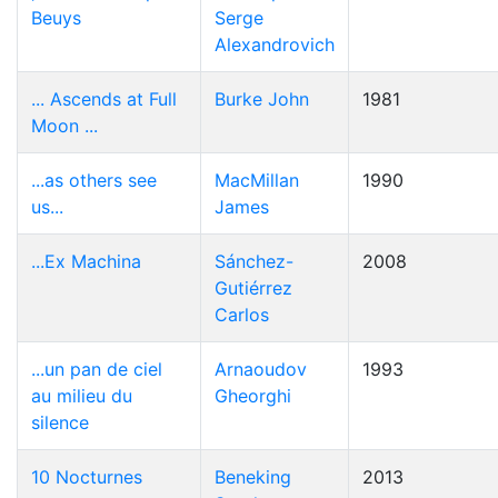
Beuys
Serge
Alexandrovich
... Ascends at Full
Burke John
1981
Moon ...
...as others see
MacMillan
1990
us...
James
...Ex Machina
Sánchez-
2008
Gutiérrez
Carlos
...un pan de ciel
Arnaoudov
1993
au milieu du
Gheorghi
silence
10 Nocturnes
Beneking
2013