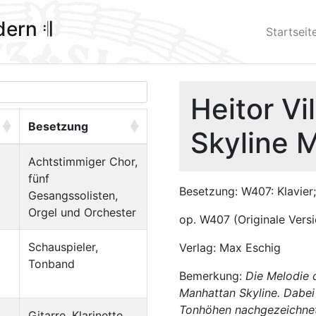
ldern 𝄇
Startseit
Heitor Vi
Besetzung
Skyline 
Achtstimmiger Chor,
fünf
Besetzung: W407: Klavier
Gesangssolisten,
Orgel und Orchester
op. W407 (Originale Vers
Schauspieler,
Verlag: Max Eschig
Tonband
Bemerkung:
Die Melodie d
Manhattan Skyline. Dabei
Tonhöhen nachgezeichnet
Gitarre, Klarinette