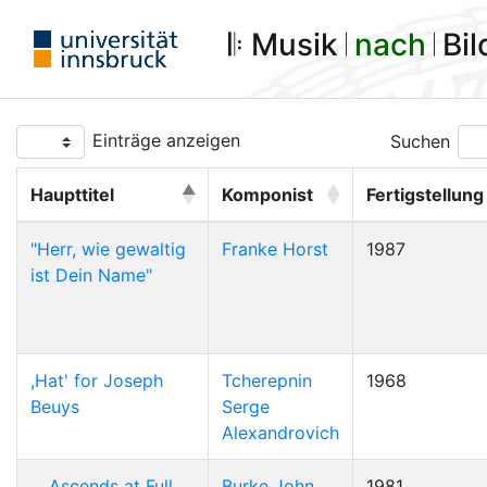
𝄆 Musik 𝄀
nach
𝄀 Bi
Einträge anzeigen
Suchen
Haupttitel
Komponist
Fertigstellung
"Herr, wie gewaltig
Franke Horst
1987
ist Dein Name"
,Hat' for Joseph
Tcherepnin
1968
Beuys
Serge
Alexandrovich
... Ascends at Full
Burke John
1981