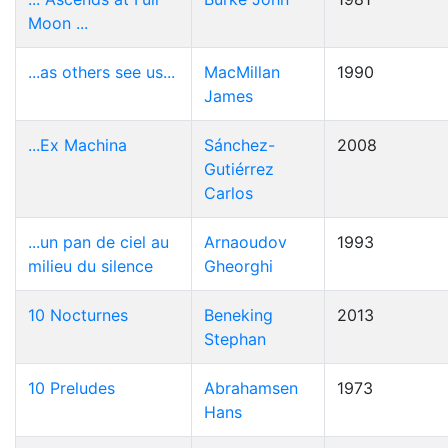
Moon ...
...as others see us...
MacMillan
1990
James
...Ex Machina
Sánchez-
2008
Gutiérrez
Carlos
...un pan de ciel au
Arnaoudov
1993
milieu du silence
Gheorghi
10 Nocturnes
Beneking
2013
Stephan
10 Preludes
Abrahamsen
1973
Hans