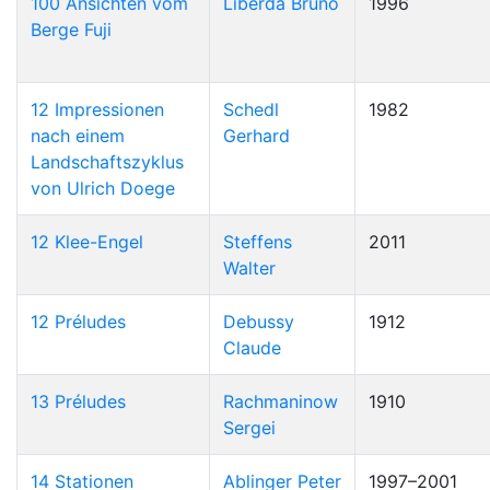
100 Ansichten vom
Liberda Bruno
1996
Berge Fuji
12 Impressionen
Schedl
1982
nach einem
Gerhard
Landschaftszyklus
von Ulrich Doege
12 Klee-Engel
Steffens
2011
Walter
12 Préludes
Debussy
1912
Claude
13 Préludes
Rachmaninow
1910
Sergei
14 Stationen
Ablinger Peter
1997–2001