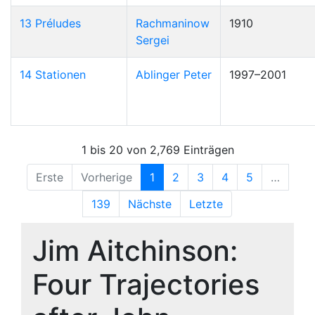
13 Préludes
Rachmaninow
1910
Sergei
14 Stationen
Ablinger Peter
1997–2001
1 bis 20 von 2,769 Einträgen
Erste
Vorherige
1
2
3
4
5
…
139
Nächste
Letzte
Jim Aitchinson:
Four Trajectories