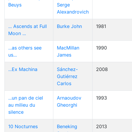
Beuys
Serge
Alexandrovich
... Ascends at Full
Burke John
1981
Moon ...
...as others see
MacMillan
1990
us...
James
...Ex Machina
Sánchez-
2008
Gutiérrez
Carlos
...un pan de ciel
Arnaoudov
1993
au milieu du
Gheorghi
silence
10 Nocturnes
Beneking
2013