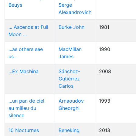
Beuys
Serge
Alexandrovich
... Ascends at Full
Burke John
1981
Moon ...
...as others see
MacMillan
1990
us...
James
...Ex Machina
Sánchez-
2008
Gutiérrez
Carlos
...un pan de ciel
Arnaoudov
1993
au milieu du
Gheorghi
silence
10 Nocturnes
Beneking
2013