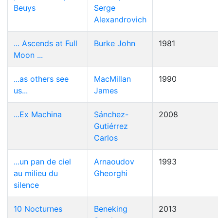
Beuys
Serge
Alexandrovich
... Ascends at Full
Burke John
1981
Moon ...
...as others see
MacMillan
1990
us...
James
...Ex Machina
Sánchez-
2008
Gutiérrez
Carlos
...un pan de ciel
Arnaoudov
1993
au milieu du
Gheorghi
silence
10 Nocturnes
Beneking
2013