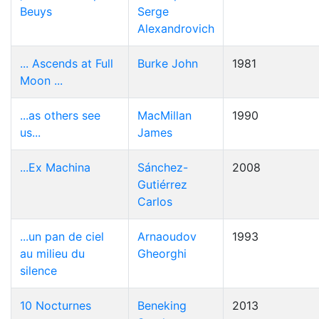
Beuys
Serge
Alexandrovich
... Ascends at Full
Burke John
1981
Moon ...
...as others see
MacMillan
1990
us...
James
...Ex Machina
Sánchez-
2008
Gutiérrez
Carlos
...un pan de ciel
Arnaoudov
1993
au milieu du
Gheorghi
silence
10 Nocturnes
Beneking
2013