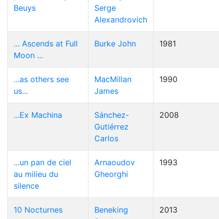
Beuys
Serge
Alexandrovich
... Ascends at Full
Burke John
1981
Moon ...
...as others see
MacMillan
1990
us...
James
...Ex Machina
Sánchez-
2008
Gutiérrez
Carlos
...un pan de ciel
Arnaoudov
1993
au milieu du
Gheorghi
silence
10 Nocturnes
Beneking
2013