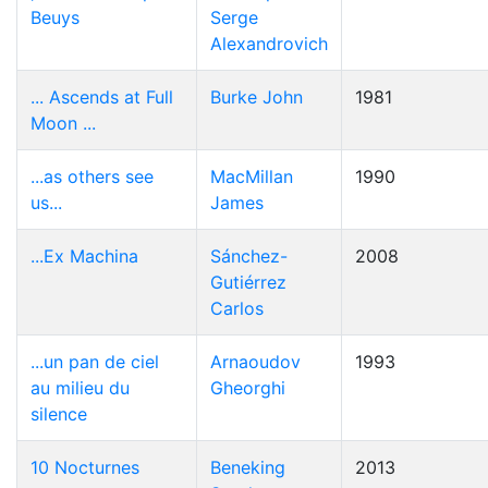
Beuys
Serge
Alexandrovich
... Ascends at Full
Burke John
1981
Moon ...
...as others see
MacMillan
1990
us...
James
...Ex Machina
Sánchez-
2008
Gutiérrez
Carlos
...un pan de ciel
Arnaoudov
1993
au milieu du
Gheorghi
silence
10 Nocturnes
Beneking
2013