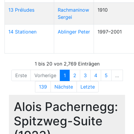
13 Préludes
Rachmaninow
1910
Sergei
14 Stationen
Ablinger Peter
1997–2001
1 bis 20 von 2,769 Einträgen
Erste
Vorherige
1
2
3
4
5
…
139
Nächste
Letzte
Alois Pachernegg:
Spitzweg-Suite