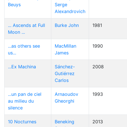
Beuys
Serge
Alexandrovich
... Ascends at Full
Burke John
1981
Moon ...
...as others see
MacMillan
1990
us...
James
...Ex Machina
Sánchez-
2008
Gutiérrez
Carlos
...un pan de ciel
Arnaoudov
1993
au milieu du
Gheorghi
silence
10 Nocturnes
Beneking
2013