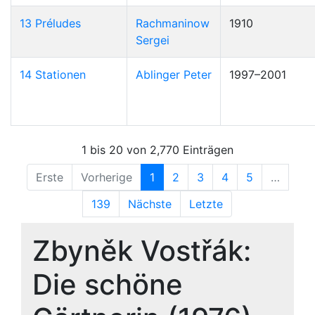
13 Préludes
Rachmaninow
1910
Sergei
14 Stationen
Ablinger Peter
1997–2001
1 bis 20 von 2,770 Einträgen
Erste
Vorherige
1
2
3
4
5
…
139
Nächste
Letzte
Zbyněk Vostřák:
Die schöne