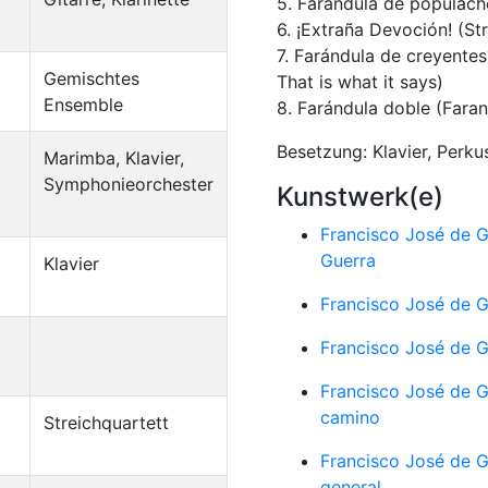
5. Farándula de populach
6. ¡Extraña Devoción! (S
7. Farándula de creyentes
Gemischtes
That is what it says)
Ensemble
8. Farándula doble (Fara
Besetzung: Klavier, Perku
Marimba, Klavier,
Symphonieorchester
Kunstwerk(e)
Francisco José de 
Guerra
Klavier
Francisco José de 
Francisco José de 
Francisco José de 
camino
Streichquartett
Francisco José de 
general