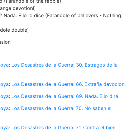
o (Farandole of the rabble)
trange devotion!)
? Nada. Ello lo dice (Farandole of believers - Nothing.
ndole double)
ssion
Goya
:
Los Desastres de la Guerra: 30. Estragos de la
Goya
:
Los Desastres de la Guerra: 66. Extraña devocion!
Goya
:
Los Desastres de la Guerra: 69. Nada. Ello dirá
Goya
:
Los Desastres de la Guerra: 70. No saben el
Goya
:
Los Desastres de la Guerra: 71. Contra el bien