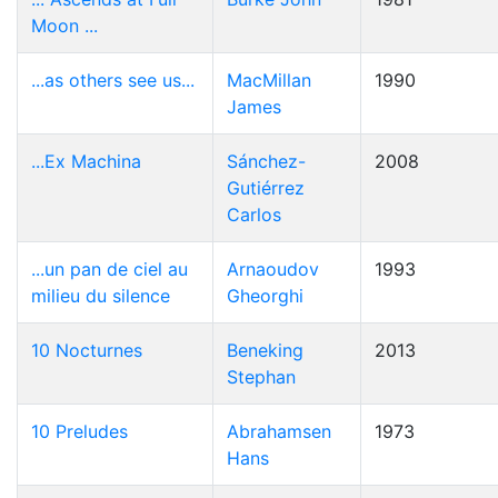
Moon ...
...as others see us...
MacMillan
1990
James
...Ex Machina
Sánchez-
2008
Gutiérrez
Carlos
...un pan de ciel au
Arnaoudov
1993
milieu du silence
Gheorghi
10 Nocturnes
Beneking
2013
Stephan
10 Preludes
Abrahamsen
1973
Hans