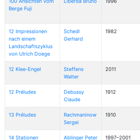
100 Ansichten vom
Liberda Bruno
1996
Berge Fuji
12 Impressionen
Schedl
1982
nach einem
Gerhard
Landschaftszyklus
von Ulrich Doege
12 Klee-Engel
Steffens
2011
Walter
12 Préludes
Debussy
1912
Claude
13 Préludes
Rachmaninow
1910
Sergei
14 Stationen
Ablinger Peter
1997–2001