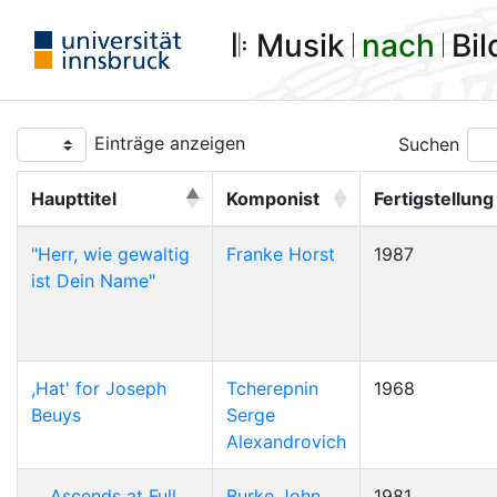
𝄆 Musik 𝄀
nach
𝄀 Bi
Einträge anzeigen
Suchen
Haupttitel
Komponist
Fertigstellung
"Herr, wie gewaltig
Franke Horst
1987
ist Dein Name"
,Hat' for Joseph
Tcherepnin
1968
Beuys
Serge
Alexandrovich
... Ascends at Full
Burke John
1981