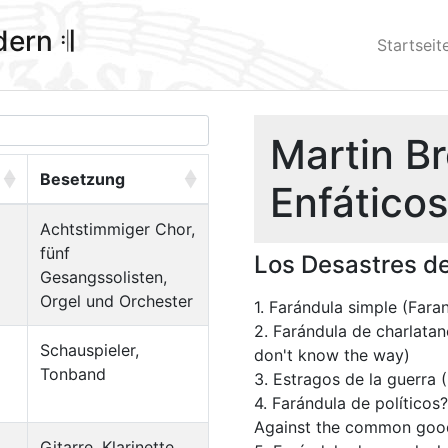
ldern 𝄇
Startseit
Martin B
Besetzung
Enfático
Achtstimmiger Chor,
fünf
Los Desastres de
Gesangssolisten,
Orgel und Orchester
1. Farándula simple (Fara
2. Farándula de charlata
Schauspieler,
don't know the way)
Tonband
3. Estragos de la guerra 
4. Farándula de político
Against the common goo
Gitarre, Klarinette