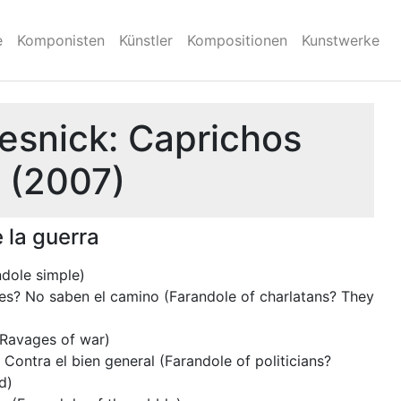
e
Komponisten
Künstler
Kompositionen
Kunstwerke
resnick: Caprichos
s (2007)
 la guerra
ndole simple)
nes? No saben el camino (Farandole of charlatans? They
(Ravages of war)
s? Contra el bien general (Farandole of politicians?
d)